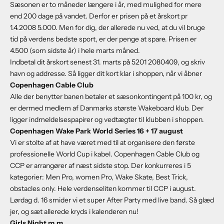
Sæsonen er to måneder længere i år, med mulighed for mere
end 200 dage på vandet. Derfor er prisen på et årskort pr
1.4.2008 5.000. Men for dig, der allerede nu ved, at du vil bruge
tid på verdens bedste sport, er der penge at spare. Prisen er
4.500 (som sidste år) i hele marts måned.
Indbetal dit årskort senest 31. marts på 5201 2080409, og skriv
havn og addresse. Så ligger dit kort klar i shoppen, når vi åbner
Copenhagen Cable Club
Alle der benytter banen betaler et sæsonkontingent på 100 kr, og
er dermed medlem af Danmarks største Wakeboard klub. Der
ligger indmeldelsespapirer og vedtægter til klubben i shoppen.
Copenhagen Wake Park World Series 16 + 17 august
Vi er stolte af at have været med til at organisere den første
professionelle World Cup i kabel. Copenhagen Cable Club og
CCP er arrangører af næst sidste stop. Der konkurreres i 5
kategorier: Men Pro, women Pro, Wake Skate, Best Trick,
obstacles only. Hele verdenseliten kommer til CCP i august.
Lørdag d. 16 smider vi et super After Party med live band. Så glæd
jer, og sæt allerede kryds i kalenderen nu!
Girls Night m.m.