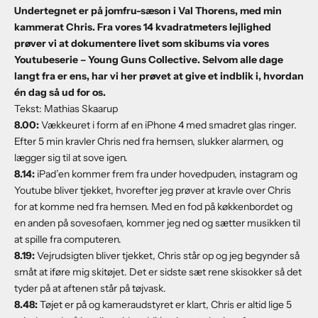
Undertegnet er på jomfru-sæson i Val Thorens, med min
kammerat Chris. Fra vores 14 kvadratmeters lejlighed
prøver vi at dokumentere livet som skibums via vores
Youtubeserie – Young Guns Collective
. Selvom alle dage
langt fra er ens, har vi her prøvet at give et indblik i, hvordan
én dag så ud for os.
Tekst: Mathias Skaarup
8.00:
Vækkeuret i form af en iPhone 4 med smadret glas ringer.
Efter 5 min kravler Chris ned fra hemsen, slukker alarmen, og
lægger sig til at sove igen.
8.
14:
iPad’en kommer frem fra under hovedpuden, instagram og
Youtube bliver tjekket, hvorefter jeg prøver at kravle over Chris
for at komme ned fra hemsen. Med en fod på køkkenbordet og
en anden på sovesofaen, kommer jeg ned og sætter musikken til
at spille fra computeren.
8.
19:
Vejrudsigten bliver tjekket, Chris står op og jeg begynder så
småt at iføre mig skitøjet. Det er sidste sæt rene skisokker så det
tyder på at aftenen står på tøjvask.
8.
48:
Tøjet er på og kameraudstyret er klart, Chris er altid lige 5