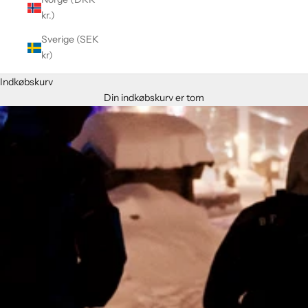
kr.)
Sverige (SEK
kr)
Indkøbskurv
Din indkøbskurv er tom