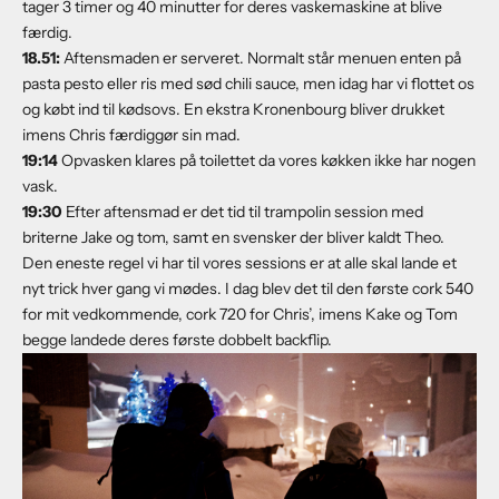
tager 3 timer og 40 minutter for deres vaskemaskine at blive
færdig.
1
8.
51:
Aftensmaden er serveret. Normalt står menuen enten på
pasta pesto eller ris med sød chili sauce, men idag har vi flottet os
og købt ind til kødsovs. En ekstra Kronenbourg bliver drukket
imens Chris færdiggør sin mad.
19:
14
Opvasken klares på toilettet da vores køkken ikke har nogen
vask.
19:
30
Efter aftensmad er det tid til trampolin session med
briterne Jake og tom, samt en svensker der bliver kaldt Theo.
Den eneste regel vi har til vores sessions er at alle skal lande et
nyt trick hver gang vi mødes. I dag blev det til den første cork 540
for mit vedkommende, cork 720 for Chris’, imens Kake og Tom
begge landede deres første dobbelt backflip.