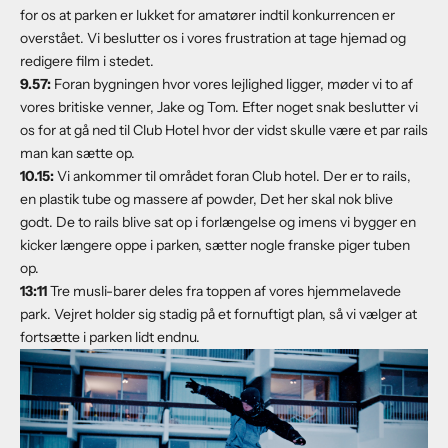
for os at parken er lukket for amatører indtil konkurrencen er
overstået. Vi beslutter os i vores frustration at tage hjemad og
redigere film i stedet.
9.57:
Foran bygningen hvor vores lejlighed ligger, møder vi to af
vores britiske venner, Jake og Tom. Efter noget snak beslutter vi
os for at gå ned til Club Hotel hvor der vidst skulle være et par rails
man kan sætte op.
10.15:
Vi ankommer til området foran Club hotel. Der er to rails,
en plastik tube og massere af powder, Det her skal nok blive
godt. De to rails blive sat op i forlængelse og imens vi bygger en
kicker længere oppe i parken, sætter nogle franske piger tuben
op.
1
3:11
Tre musli-barer deles fra toppen af vores hjemmelavede
park. Vejret holder sig stadig på et fornuftigt plan, så vi vælger at
fortsætte i parken lidt endnu.