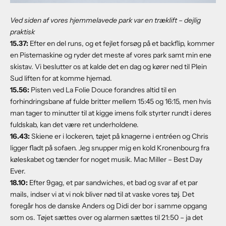
Ved siden af vores hjemmelavede park var en træklift – dejlig
praktisk
1
5.
37:
Efter en del runs, og et fejlet forsøg på et backflip, kommer
en Pistemaskine og ryder det meste af vores park samt min ene
skistav. Vi beslutter os at kalde det en dag og kører ned til Plein
Sud liften for at komme hjemad.
15.
56:
Pisten ved La Folie Douce forandres altid til en
forhindringsbane af fulde britter mellem 15:45 og 16:15, men hvis
man tager to minutter til at kigge imens folk styrter rundt i deres
fuldskab, kan det være ret underholdene.
1
6.43:
Skiene er i lockeren, tøjet på knagerne i entréen og Chris
ligger fladt på sofaen. Jeg snupper mig en kold Kronenbourg fra
køleskabet og tænder for noget musik. Mac Miller – Best Day
Ever.
1
8.10:
Efter 9gag, et par sandwiches, et bad og svar af et par
mails, indser vi at vi nok bliver nød til at vaske vores tøj. Det
foregår hos de danske Anders og Didi der bor i samme opgang
som os. Tøjet sættes over og alarmen sættes til 21:50 – ja det