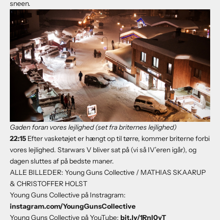
sneen.
Gaden foran vores lejlighed (set fra briternes lejlighed)
22:
15
Efter vasketøjet er hængt op til tørre, kommer briterne forbi
vores lejlighed. Starwars V bliver sat på (vi så IV’eren igår), og
dagen sluttes af på bedste maner.
ALLE BILLEDER: Young Guns Collective / MATHIAS SKAARUP
& CHRISTOFFER HOLST
Young Guns Collective på Instragram:
instagram.com/YoungGunsCollective
Young Guns Collective på YouTube:
bit.ly/1RnI0vT