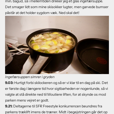
min. bagud, så i mellemtiden drikker jeg et glas ingefærsuppe.
Det smager lidt som mine skisokker lugter, men garvede bumser
påstår at det holder sygdom væk. Ned skal det!
Ingefærsuppen simrer i gryden
9.03:
Hurtigt forbi skilockeren og så er vi klar til en dag på ski. Det
er første dag i længere tid hvor sigtbarheden er nogenlunde, så vi
valgte at stå direkte ned til Moutiere liften, for at skynde os mod
parken mens vejret er godt.
9.2
1:
Deltagerne til SFR Freestyle konkurrencen beundres fra
parkens træklift imens de træner. Midt i begejstringen går det op