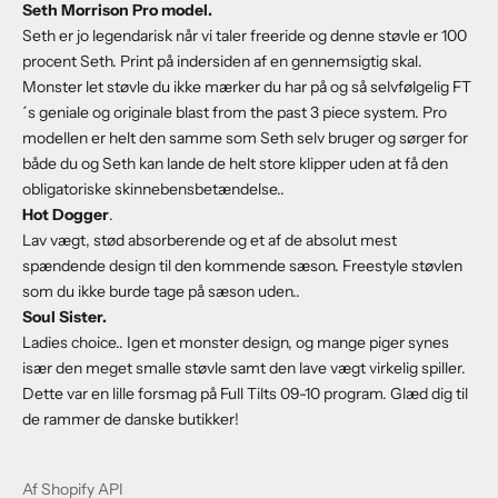
Seth Morrison Pro model.
Seth er jo legendarisk når vi taler freeride og denne støvle er 100
procent Seth. Print på indersiden af en gennemsigtig skal.
Monster let støvle du ikke mærker du har på og så selvfølgelig FT
´s geniale og originale blast from the past 3 piece system. Pro
modellen er helt den samme som Seth selv bruger og sørger for
både du og Seth kan lande de helt store klipper uden at få den
obligatoriske skinnebensbetændelse..
Hot Dogger
.
Lav vægt, stød absorberende og et af de absolut mest
spændende design til den kommende sæson. Freestyle støvlen
som du ikke burde tage på sæson uden..
Soul Sister.
Ladies choice.. Igen et monster design, og mange piger synes
især den meget smalle støvle samt den lave vægt virkelig spiller.
Dette var en lille forsmag på Full Tilts 09-10 program. Glæd dig til
de rammer de danske butikker!
Af Shopify API