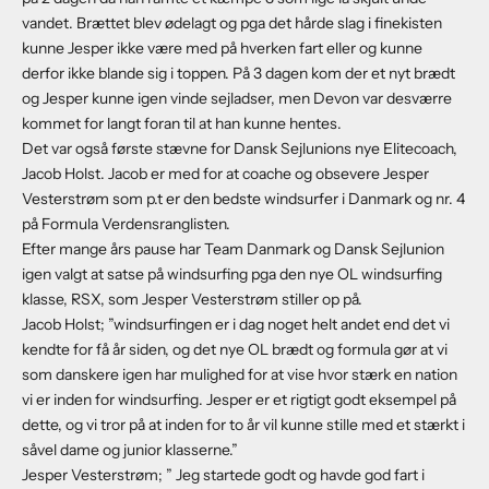
vandet. Brættet blev ødelagt og pga det hårde slag i finekisten
kunne Jesper ikke være med på hverken fart eller og kunne
derfor ikke blande sig i toppen. På 3 dagen kom der et nyt brædt
og Jesper kunne igen vinde sejladser, men Devon var desværre
kommet for langt foran til at han kunne hentes.
Det var også første stævne for Dansk Sejlunions nye Elitecoach,
Jacob Holst. Jacob er med for at coache og obsevere Jesper
Vesterstrøm som p.t er den bedste windsurfer i Danmark og nr. 4
på Formula Verdensranglisten.
Efter mange års pause har Team Danmark og Dansk Sejlunion
igen valgt at satse på windsurfing pga den nye OL windsurfing
klasse, RSX, som Jesper Vesterstrøm stiller op på.
Jacob Holst; ”windsurfingen er i dag noget helt andet end det vi
kendte for få år siden, og det nye OL brædt og formula gør at vi
som danskere igen har mulighed for at vise hvor stærk en nation
vi er inden for windsurfing. Jesper er et rigtigt godt eksempel på
dette, og vi tror på at inden for to år vil kunne stille med et stærkt i
såvel dame og junior klasserne.”
Jesper Vesterstrøm; ” Jeg startede godt og havde god fart i