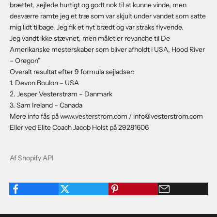
brættet, sejlede hurtigt og godt nok til at kunne vinde, men
desværre ramte jeg et træ som var skjult under vandet som satte
mig lidt tilbage. Jeg fik et nyt brædt og var straks flyvende.
Jeg vandt ikke stævnet, men målet er revanche til De
Amerikanske mesterskaber som bliver afholdt i USA, Hood River
– Oregon”
Overalt resultat efter 9 formula sejladser:
1. Devon Boulon – USA
2. Jesper Vesterstrøm – Danmark
3. Sam Ireland – Canada
Mere info fås på
www.vesterstrom.com
/
info@vesterstrom.com
Eller ved Elite Coach Jacob Holst på 29281606
Af Shopify API