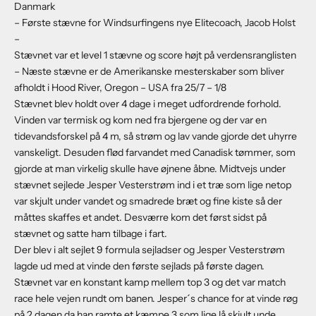
Danmark
– Første stævne for Windsurfingens nye Elitecoach, Jacob Holst
–
Stævnet var et level 1 stævne og score højt på verdensranglisten
– Næste stævne er de Amerikanske mesterskaber som bliver
afholdt i Hood River, Oregon – USA fra 25/7 – 1/8
Stævnet blev holdt over 4 dage i meget udfordrende forhold.
Vinden var termisk og kom ned fra bjergene og der var en
tidevandsforskel på 4 m, så strøm og lav vande gjorde det uhyrre
vanskeligt. Desuden flød farvandet med Canadisk tømmer, som
gjorde at man virkelig skulle have øjnene åbne. Midtvejs under
stævnet sejlede Jesper Vesterstrøm ind i et træ som lige netop
var skjult under vandet og smadrede bræt og fine kiste så der
måttes skaffes et andet. Desværre kom det først sidst på
stævnet og satte ham tilbage i fart.
Der blev i alt sejlet 9 formula sejladser og Jesper Vesterstrøm
lagde ud med at vinde den første sejlads på første dagen.
Stævnet var en konstant kamp mellem top 3 og det var match
race hele vejen rundt om banen. Jesper´s chance for at vinde røg
på 2 dagen da han ramte et kæmpe 3 som lige lå skjult unde