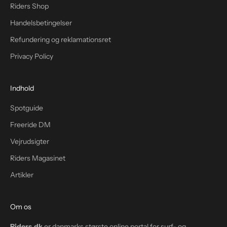
Riders Shop
Handelsbetingelser
Refundering og reklamationsret
Privacy Policy
Indhold
Spotguide
Freeride DM
Vejrudsigter
Riders Magasinet
Artikler
Om os
Riders.dk
er danmarks største online portal for surf- og