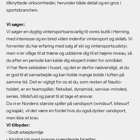
tilknyttede virksomheder, herunder både detail og en gros i
sportsbranchen.
Vi søger:
Vi søger en dygtig vintersportsansvarlig til vores butik i Herning,
med interesse og en bred viden indenfor vintersport og skiløb. Vi
forventer du har erfaring med salg af ski og vintersportsudstyr,
men vi er villige til at træne og uddanne dig til et højere niveau, så
du efter en periode kan kalde dig ekspert inden for området.
Vi har flere selskaber i huset, og det er derfor nødvendigt, at du
er god til at samarbejde og kan holde mange bolde i luften på
samme tid. Det er vigtigt for os at du, som resten af Nautic-
holdet, er en teamspiller, fleksibel, dynamisk, service-minded,
seriøs, tillidsfuld og parat til at tage et ansvar.
Da vi er Nordens største spiller på vandsport (windsurf, kitesurf
og kajak), vil det være en fordel hvis du også dyrker vandsport,
men ikke et krav.
Vi tilbyder:
• Godt arbejdsmiljø
• Alsidigt job med mange spændende facetter