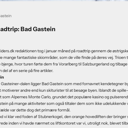
astein
adtrip: Bad Gastein
 Riders.dk redaktionen tog i januar måned på roadtrip gennem de østrigske 
 mange fantastiske skiområder, som de ville finde på deres vej. Trioen 
bjerge, hvor turen førte dem fra Vorarlberg til Salzburgerland og tilbage ti
l af en serie på fire artikler.
ein
i Gasteiner-dalen ligger Bad Gastein som med fornavnet kendetegner bye
 motiverer andre end kun skiturister til at besøge byen. Iblandt de spille
t som Alpernes Monte Carlo, grundet det populære kasino og pulserende 
stein på mange aktiviteter som også tiltaler dem som ikke udelukkende
ilfælde var dette dog det primære formål.
od vi klar ved foden af Stubnerkogel, den orange hovedliften der bringer 
ede inden vi havde nærmet os liftkontoret var vi, utroligt nok, blevet til