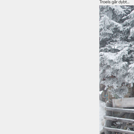
Troels går dybt…