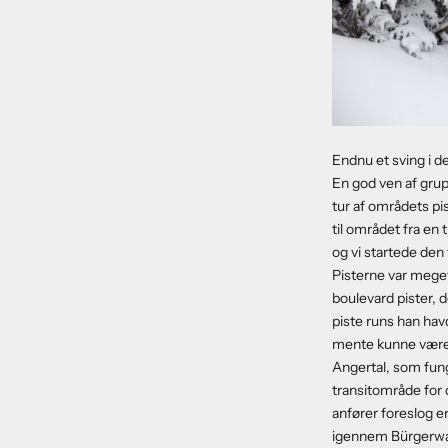
Endnu et sving i de
En god ven af grup
tur af områdets pi
til området fra en 
og vi startede den 
Pisterne var meget
boulevard pister, 
piste runs han havd
mente kunne være 
Angertal, som fun
transitområde for
anfører foreslog e
igennem Bürgerwal