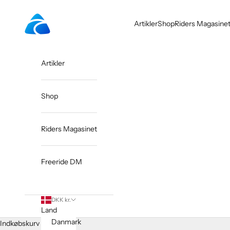
Spring til indhold
Riders.dk
Artikler
Shop
Riders Magasine
Artikler
Shop
Riders Magasinet
Freeride DM
DKK kr.
Land
Danmark
Indkøbskurv