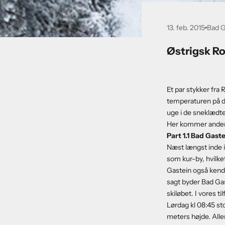
13. feb. 2015
Bad G
Østrigsk Ro
Et par stykker fra
temperaturen på de
uge i de sneklædte 
Her kommer anden de
Part 1.1 Bad Gast
Næst længst inde 
som kur-by, hvilket
Gastein også kend
sagt byder Bad Ga
skiløbet. I vores t
Lørdag kl 08:45 st
meters højde. Aller