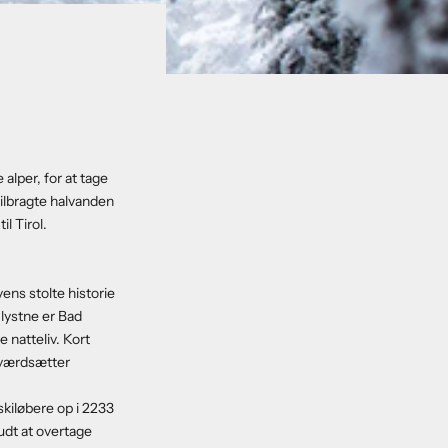
alper, for at tage
tilbragte halvanden
l Tirol.
ns stolte historie
-lystne er Bad
natteliv. Kort
 værdsætter
skiløbere op i 2233
budt at overtage