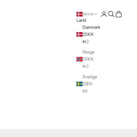
Log på
Søg
Indkøbskur
DKK kr.
Land
Danmark
(DKK
kr.)
Norge
(DKK
kr.)
Sverige
(SEK
kr)