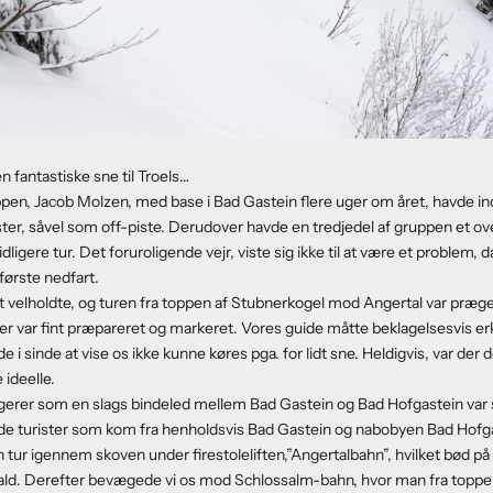
n fantastiske sne til Troels…
pen, Jacob Molzen, med base i Bad Gastein flere uger om året, havde indvi
ster, såvel som off-piste. Derudover havde en tredjedel af gruppen et o
tidligere tur. Det foruroligende vejr, viste sig ikke til at være et problem,
første nedfart.
 velholdte, og turen fra toppen af Stubnerkogel mod Angertal var præge
der var fint præpareret og markeret. Vores guide måtte beklagelsesvis er
e i sinde at vise os ikke kunne køres pga. for lidt sne. Heldigvis, var der
ideelle.
gerer som en slags bindeled mellem Bad Gastein og Bad Hofgastein var
 de turister som kom fra henholdsvis Bad Gastein og nabobyen Bad Hofg
n tur igennem skoven under firestoleliften,”Angertalbahn”, hvilket bød på 
d. Derefter bevægede vi os mod Schlossalm-bahn, hvor man fra toppe