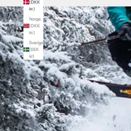
(DKK
kr.)
Norge
(DKK
kr.)
Sverige
(SEK
kr)