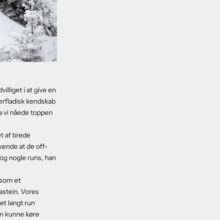
lliget i at give en
verfladisk kendskab
 da vi nåede toppen
t af brede
kende at de off-
 dog nogle runs, han
 som et
astein. Vores
et langt run
n kunne køre