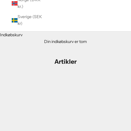
kr.)
Sverige (SEK
kr)
Indkøbskurv
Din indkøbskurv er tom
Artikler
Air Tahiti Nui Trials
Årets Wildcards til Billabong Pro Tahiti er besluttet
Wildcards til årets Billabong Pro blev i går besluttet ved Air Tahiti
Nui Trails. Både Alain Riou og Anthony Walsh kan se sig selv sig i
pro eventet ved dets begyndelse. De to wildcards til Billab...
Læs mere