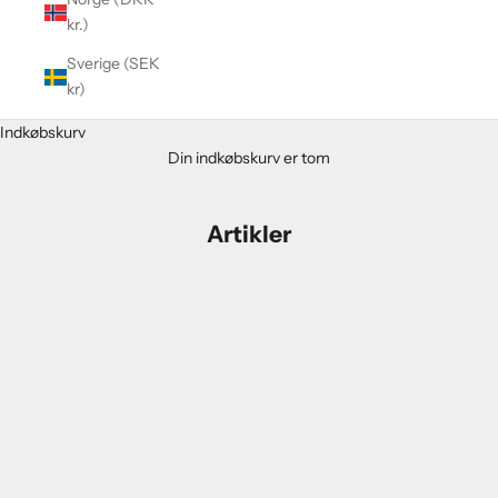
kr.)
Sverige (SEK
kr)
Indkøbskurv
Din indkøbskurv er tom
Artikler
blogs
Vigtigt vedr. blogs på Riders
Til alle bloggers på Riders.dk : I skal huske at godkende folks
comments til jeres blogs, for at de kommer frem på siden. Det
gør i nemt i jeres blog- dashboard. Det tager ca. nul sekunder.
Læs mere