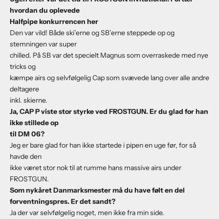
hvordan du oplevede
Halfpipe konkurrencen her
Den var vild! Både ski’erne og SB’erne steppede op og
stemningen var super
chilled. På SB var det specielt Magnus som overraskede med nye
tricks og
kæmpe airs og selvfølgelig Cap som svævede lang over alle andre
deltagere
inkl. skierne.
Ja, CAP P viste stor styrke ved FROSTGUN. Er du glad for han
ikke stillede op
til DM 06?
Jeg er bare glad for han ikke startede i pipen en uge før, for så
havde den
ikke været stor nok til at rumme hans massive airs under
FROSTGUN.
Som nykåret Danmarksmester må du have følt en del
forventningspres. Er det sandt?
Ja der var selvfølgelig noget, men ikke fra min side.