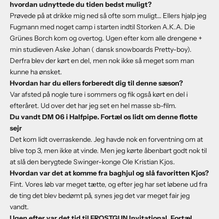
hvordan udnyttede du tiden bedst muligt?
Prøvede på at drikke mig ned så ofte som muligt… Ellers hjalp jeg
Fugmann med noget camp i starten indtil Storken A.K.A. Die
Grünes Borch kom og overtog. Ugen efter kom alle drengene +
min studieven Aske Johan ( dansk snowboards Pretty-boy).
Derfra blev der kørt en del, men nok ikke så meget som man
kunne ha ønsket.
Hvordan har du ellers forberedt dig til denne sæson?
Var afsted på nogle ture i sommers og fik også kørt en del i
efteråret. Ud over det har jeg set en hel masse sb-film.
Du vandt DM 06 i Halfpipe. Fortæl os lidt om denne flotte
sejr
Det kom lidt overraskende. Jeg havde nok en forventning om at
blive top 3, men ikke at vinde. Men jeg kørte åbenbart godt nok til
at slå den berygtede Swinger-konge Ole Kristian Kjos.
Hvordan var det at komme fra baghjul og slå favoritten Kjos?
Fint. Vores løb var meget tætte, og efter jeg har set løbene ud fra
de ting det blev bedømt på, synes jeg det var meget fair jeg
vandt.
Ugen efter var det tid til FROSTGUN Invitational. Fortæl