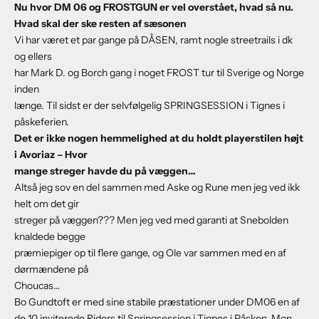
Nu hvor DM 06 og FROSTGUN er vel overstået, hvad så nu.
Hvad skal der ske resten af sæsonen
Vi har været et par gange på DÅSEN, ramt nogle streetrails i dk
og ellers
har Mark D. og Borch gang i noget FROST tur til Sverige og Norge
inden
længe. Til sidst er der selvfølgelig SPRINGSESSION i Tignes i
påskeferien.
Det er ikke nogen hemmelighed at du holdt playerstilen højt
i Avoriaz – Hvor
mange streger havde du på væggen…
Altså jeg sov en del sammen med Aske og Rune men jeg ved ikk
helt om det gir
streger på væggen??? Men jeg ved med garanti at Snebolden
knaldede begge
præmiepiger op til flere gange, og Ole var sammen med en af
dørmændene på
Choucas…
Bo Gundtoft er med sine stabile præstationer under DM06 en af
de 10 inviterede Riders til Springsession i Tignes i Påsken. Mon