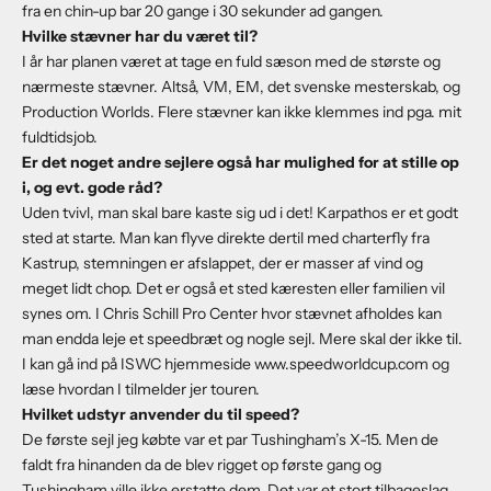
fra en chin-up bar 20 gange i 30 sekunder ad gangen.
Hvilke stævner har du været til?
I år har planen været at tage en fuld sæson med de største og
nærmeste stævner. Altså, VM, EM, det svenske mesterskab, og
Production Worlds. Flere stævner kan ikke klemmes ind pga. mit
fuldtidsjob.
Er det noget andre sejlere også har mulighed for at stille op
i, og evt. gode råd?
Uden tvivl, man skal bare kaste sig ud i det! Karpathos er et godt
sted at starte. Man kan flyve direkte dertil med charterfly fra
Kastrup, stemningen er afslappet, der er masser af vind og
meget lidt chop. Det er også et sted kæresten eller familien vil
synes om. I Chris Schill Pro Center hvor stævnet afholdes kan
man endda leje et speedbræt og nogle sejl. Mere skal der ikke til.
I kan gå ind på ISWC hjemmeside www.speedworldcup.com og
læse hvordan I tilmelder jer touren.
Hvilket udstyr anvender du til speed?
De første sejl jeg købte var et par Tushingham’s X-15. Men de
faldt fra hinanden da de blev rigget op første gang og
Tushingham ville ikke erstatte dem. Det var et stort tilbageslag,