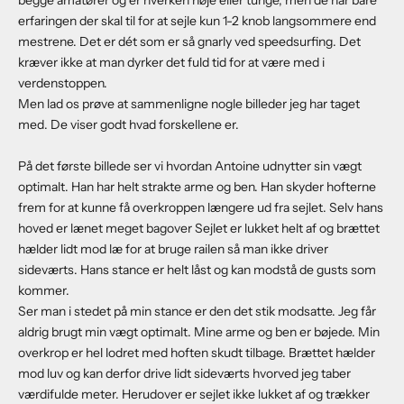
begge amatører og er hverken høje eller tunge, men de har bare
erfaringen der skal til for at sejle kun 1-2 knob langsommere end
mestrene. Det er dét som er så gnarly ved speedsurfing. Det
kræver ikke at man dyrker det fuld tid for at være med i
verdenstoppen.
Men lad os prøve at sammenligne nogle billeder jeg har taget
med. De viser godt hvad forskellene er.
På det første billede ser vi hvordan Antoine udnytter sin vægt
optimalt. Han har helt strakte arme og ben. Han skyder hofterne
frem for at kunne få overkroppen længere ud fra sejlet. Selv hans
hoved er lænet meget bagover Sejlet er lukket helt af og brættet
hælder lidt mod læ for at bruge railen så man ikke driver
sideværts. Hans stance er helt låst og kan modstå de gusts som
kommer.
Ser man i stedet på min stance er den det stik modsatte. Jeg får
aldrig brugt min vægt optimalt. Mine arme og ben er bøjede. Min
overkrop er hel lodret med hoften skudt tilbage. Brættet hælder
mod luv og kan derfor drive lidt sideværts hvorved jeg taber
værdifulde meter. Herudover er sejlet ikke lukket af og trækker