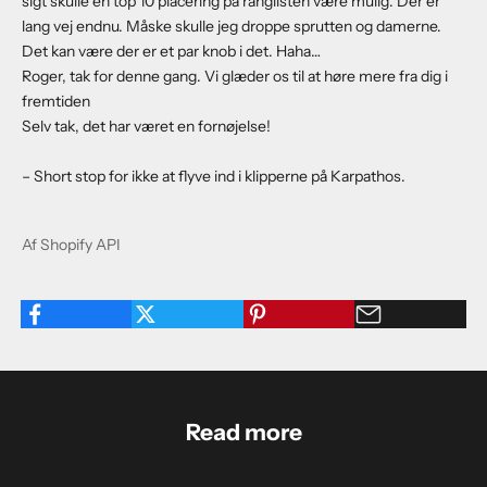
sigt skulle en top 10 placering på ranglisten være mulig. Der er
lang vej endnu. Måske skulle jeg droppe sprutten og damerne.
Det kan være der er et par knob i det. Haha…
Roger, tak for denne gang. Vi glæder os til at høre mere fra dig i
fremtiden
Selv tak, det har været en fornøjelse!
– Short stop for ikke at flyve ind i klipperne på Karpathos.
Af Shopify API
Read more