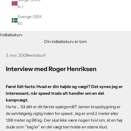
kr.)
Sverige (SEK
kr)
Indkøbskurv
Din indkøbskurv er tom
3. nov. 2008
windsurf
Interview med Roger Henriksen
Først lidt facts: Hvad er din højde og vægt? Det synes jeg er
interessant, når speed trods alt handler om en del
kampvægt.
Ha ha … Så dét er dit første spørgsmål? Jamen kropsbygning er
da selvfølgelig vigtig inden for speed. Jeg er små 2 meter eller
1,98 meter og 98 kg. Der skal ikke være nogen tvivl om, at en høj
dude som ”bag’er” en del vægt kan holde en større klud.