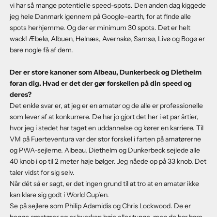
vi har så mange potentielle speed-spots. Den anden dag kiggede
jeg hele Danmark igennem på Google-earth, for at finde alle
spots herhjemme. Og der er minimum 30 spots. Det er helt
wack! Æbelø, Albuen, Helnæs, Avernakø, Samsø, Livø og Bogø er
bare nogle få af dem.
Der er store kanoner som Albeau, Dunkerbeck og Diethelm
foran dig. Hvad er det der gør forskellen på din speed og
deres?
Det enkle svar er, at jeg er en amatør og de alle er professionelle
som lever af at konkurrere. De har jo gjort det her i et par årtier,
hvor jeg i stedet har taget en uddannelse og kører en karriere. Til
VM på Fuerteventura var der stor forskel i farten på amatørerne
og PWA-sejlerne. Albeau, Diethelm og Dunkerbeck sejlede alle
40 knob i op til 2 meter høje bølger. Jeg nåede op på 33 knob. Det
taler vidst for sig selv.
Når dét så er sagt, er det ingen grund til at tro at en amatør ikke
kan klare sig godt i World Cup’en.
Se på sejlere som Philip Adamidis og Chris Lockwood. De er