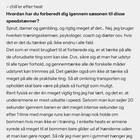
– chill’er efter heat
Hvordan har du forberedt dig igennem sæsonen til disse
speedstævner?
Sprut, damer og gambling, og rigtig meget af det… Nej, jeg bruger
hverken træningsskemaer, psykologer, coach og diæter osv. hvis
det er det du tænker på. Ikke endnu i alle fald.
Det som er mest brugbart til at forberede sig, er at tænke på alle
de uforudsete ting som kan ske. Dvs. sikre sig at man har udstyr
til alle typer forhold, og gennemtænke alle de forskelle måder
udstyret kan trimmes på. Det gælder også om ikke at tænke så
meget på alle de praktiske ting. Så alt omkring transporten og
opholdet skal bare være på plads så hurtigt som muligt.
Rent fysisk er der én meget vigtig ting jeg har lært, og det er, at
underarmene er mest udsatte i speed. Selvom man kun sejler 20
sekunder igennem banen er det meget intense sekunder og
efter 1 time med mange runs kan man knap nok holde om
bommen hvis man ikke er i træning. I enkelte heats er armene
syrede så meget til at bommen bare glider ud af hænderne uden
at man kan gøre noget. Så når jeg river jern i gymmet hænger jeg