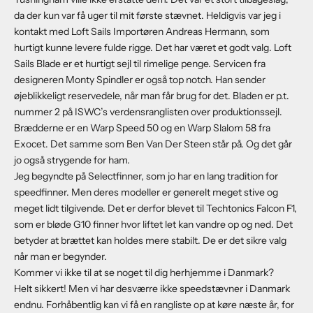
da der kun var få uger til mit første stævnet. Heldigvis var jeg i
kontakt med Loft Sails Importøren Andreas Hermann, som
hurtigt kunne levere fulde rigge. Det har været et godt valg. Loft
Sails Blade er et hurtigt sejl til rimelige penge. Servicen fra
designeren Monty Spindler er også top notch. Han sender
øjeblikkeligt reservedele, når man får brug for det. Bladen er p.t.
nummer 2 på ISWC’s verdensranglisten over produktionssejl.
Brædderne er en Warp Speed 50 og en Warp Slalom 58 fra
Exocet. Det samme som Ben Van Der Steen står på. Og det går
jo også strygende for ham.
Jeg begyndte på Selectfinner, som jo har en lang tradition for
speedfinner. Men deres modeller er generelt meget stive og
meget lidt tilgivende. Det er derfor blevet til Techtonics Falcon F1,
som er bløde G10 finner hvor liftet let kan vandre op og ned. Det
betyder at brættet kan holdes mere stabilt. De er det sikre valg
når man er begynder.
Kommer vi ikke til at se noget til dig herhjemme i Danmark?
Helt sikkert! Men vi har desværre ikke speedstævner i Danmark
endnu. Forhåbentlig kan vi få en rangliste op at køre næste år, for