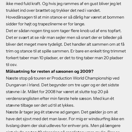
ikke med fuld kraft. Og hvis jeg rammes af en gust bliver jeg let
trukket ind over brættet og trykker det ned i vandet.
Hovedårsagen til at min stance er så dårlig har været at bommen
sidder for højt og trapezlinerne er for lange.
Det er sådan nogen ting som tager flere knob ud af ens topfart.
Det er svært at se når man sejler men så snart der er billeder på
bliver det meget mere tydeligt. Det handler alt sammen om at få
trim og stance til at spille sammen. Er bare en enkelt ting trimmet
forkert taber man 10 pladser, er det to ting taber man 20 pladser
til osv.
Målsætning for resten af sæsonen og 2009?
Næste stop på touren er Production World Championship ved
Dungarvan i Irland. Det begynder om tre uger og er det sidste
stævne i år. Målet for 2008 har været at slutte top 20 på
verdensranglisten efter min første hele sæson. Med kun ét
stævne tilbage ser det ud til at lykkes.
Næste år tager jeg ét stævne ad gangen. Det gælder jo om at
have det sjovt med det man laver. For mig er windsurfing ikke en
livslang drøm der skal udleves for enhver pris. Men på længere