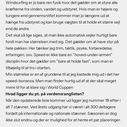
Windsurfing er jo bare ren fysik hvor det gælder om at styre alle
kræfterne fra vinden, vandet og udstyret. Hvis man er højere og
tungere end gennemsnittet kommer man jo længere ud at
hænge fra udstyret og kan bruge vægten til at holde et større sejl
end de andre.
Det skal så lige siges, at man ikke automatisk sejler hurtigt bare
fordi man har størrelsen med sig. Det gælder om at have styr på
hele pakken. Her tænker jeg trim, taktik, psyke, forberedelse,
erfaringen, osv. Speed er ikke bare en ”hoved-under-armen”
disciplin hvor det gælder om ”bare at holde fast”, som man er
tilbøjelig til at tro i starten.
Min størrelse er en af grundene til at jeg kastede mig ud i det her
speed-bonanza. Men man finder hurtig ud af at der skal meget
mere til for at klare sig i World Cuppen
Hvad ligger du pt. på verdensranglisten?
Når den opdaterede liste kommer ud ligger jeg nummer 19 efter i
alt 7 stævner. Ved årets udgang har vi været i alt 300 deltagere
fordelt på internationale og nationale stævner. Sæsonen er dog
ikke slut endnu og der er mulighed for at hente et par placeringer.