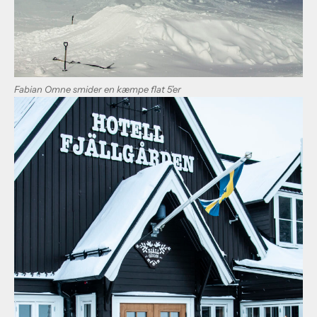
Fabian Omne smider en kæmpe flat 5’er