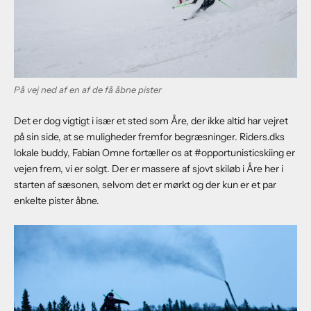
På vej ned af en af de få åbne pister
Det er dog vigtigt i især et sted som Åre, der ikke altid har vejret
på sin side, at se muligheder fremfor begræsninger. Riders.dks
lokale buddy, Fabian Omne fortæller os at #opportunisticskiing er
vejen frem, vi er solgt. Der er massere af sjovt skiløb i Åre her i
starten af sæsonen, selvom det er mørkt og der kun er et par
enkelte pister åbne.