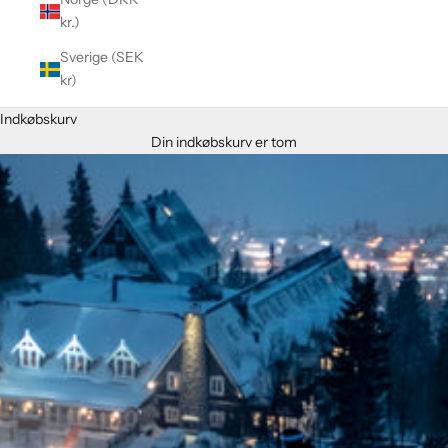
kr.)
Sverige (SEK
kr)
Indkøbskurv
Din indkøbskurv er tom