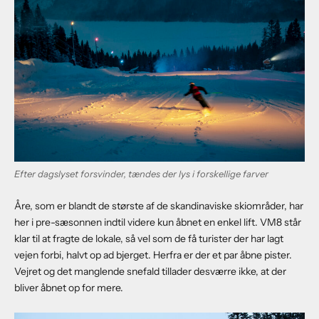
Efter dagslyset forsvinder, tændes der lys i forskellige farver
Åre, som er blandt de største af de skandinaviske skiområder, har
her i pre-sæsonnen indtil videre kun åbnet en enkel lift. VM8 står
klar til at fragte de lokale, så vel som de få turister der har lagt
vejen forbi, halvt op ad bjerget. Herfra er der et par åbne pister.
Vejret og det manglende snefald tillader desværre ikke, at der
bliver åbnet op for mere.