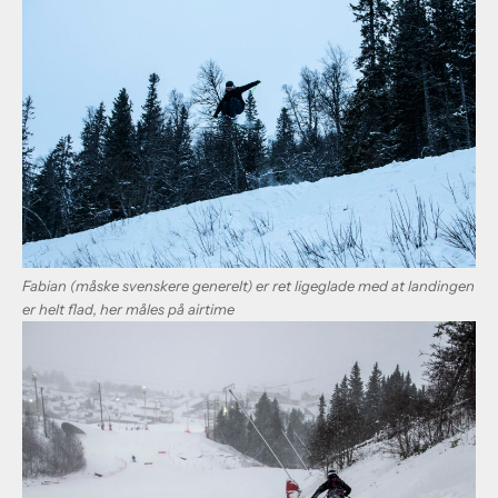
Fabian (måske svenskere generelt) er ret ligeglade med at landingen
er helt flad, her måles på airtime