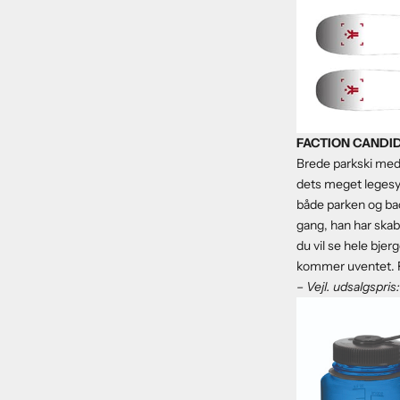
FACTION CANDIDE
Brede parkski med 
dets meget legesyg
både parken og ba
gang, han har skab
du vil se hele bjerg
kommer uventet. Få
– Vejl. udsalgspri