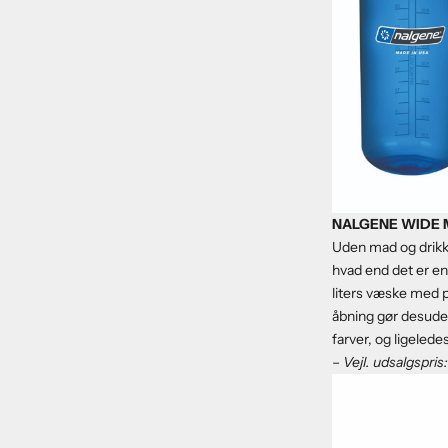
NALGENE WIDE 
Uden mad og drikke
hvad end det er en
liters væske med p
åbning gør desuden 
farver, og ligelede
–
Vejl. udsalgspris