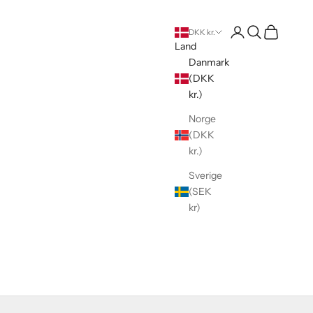
Log på
Søg
Indkøbskur
DKK kr.
Land
Danmark
(DKK
kr.)
Norge
(DKK
kr.)
Sverige
(SEK
kr)