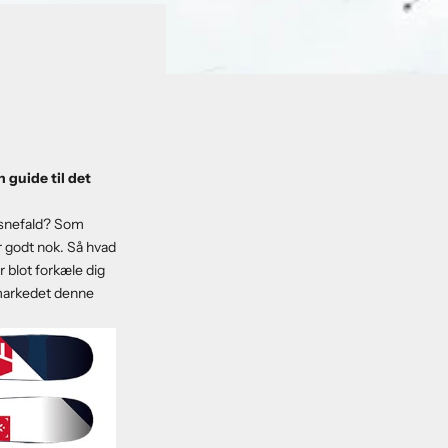
n guide til det
e snefald? Som
er godt nok. Så hvad
r blot forkæle dig
å markedet denne