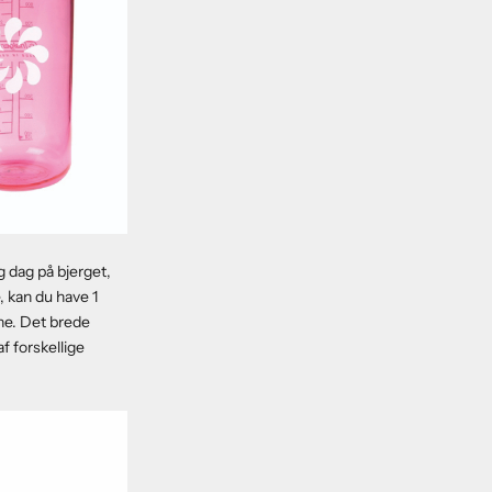
 dag på bjerget,
, kan du have 1
ine. Det brede
f forskellige