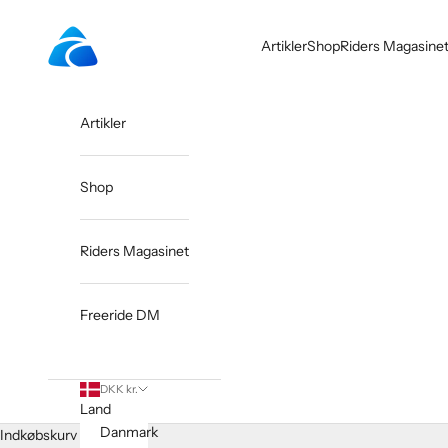
Spring til indhold
Riders.dk
Artikler
Shop
Riders Magasine
Artikler
Shop
Riders Magasinet
Freeride DM
DKK kr.
Land
Danmark
Indkøbskurv