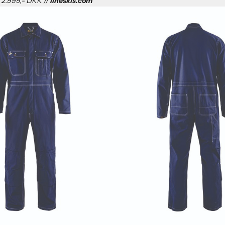
s: 2.999,- DKK //
lineskis.com