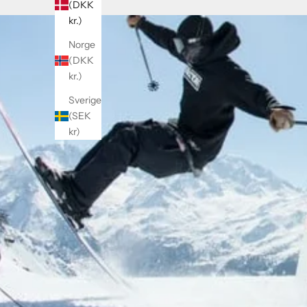
(DKK
kr.)
Norge
(DKK
kr.)
Sverige
(SEK
kr)