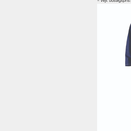
– Vejl. udsalgspri