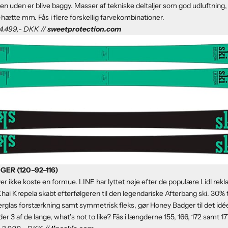
, men uden er blive baggy. Masser af tekniske deltaljer som god udluftnin
ætte mm. Fås i flere forskellig farvekombinationer.
: 4.499,- DKK //
sweetprotection.com
ER (120–92–116)
er ikke koste en formue. LINE har lyttet nøje efter de populære Lidl rekla
i Krepela skabt efterfølgeren til den legendariske Afterbang ski. 30% 
rglas forstærkning samt symmetrisk fleks, gør Honey Badger til det idée
er 3 af de lange, what’s not to like? Fås i længderne 155, 166, 172 samt 1