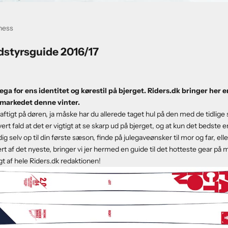
ness
dstyrsguide 2016/17
ega for ens identitet og kørestil på bjerget. Riders.dk bringer her e
 markedet denne vinter.
aftigt på døren, ja måske har du allerede taget hul på den med de tidlig
ert fald at det er vigtigt at se skarp ud på bjerget, og at kun det bedste 
ig selv op til din første sæson, finde på julegaveønsker til mor og far, elle
ert af det nyeste, bringer vi jer hermed en guide til det hotteste gear p
gt af hele Riders.dk redaktionen!