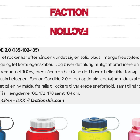
 2.0 (135-102-135)
let rocker har efterhånden vundet sig en solid plads i mange freestylers 
e og let kørte egenskaber. Dog bliver det aldrig muligt at producere en
ckcountriet 100%, men sådan én har Candide Thovex heller ikke forsøgt
t sin helt egen. Faction Candide 2.0 er det optimale legetøj som du skal 
et på en ny måde, fra rails til kickers til varierede sneforhold, samt til når
s i længderne 166, 172, 178 samt 184 cm.
s: 4.899,- DKK //
factionskis.com