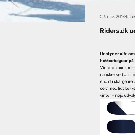
22. nov. 2016
busi
Riders.dk u
Udstyr er alfa om
hotteste gear på
Vinteren banker kr
dansker ved du i hv
end du skal geare d
selv med lidt lækk
vinter – nøje udval