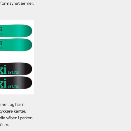
g, formsynet ærmer,
mer, og har i
tykkere kanter,
lle våben i parken.
77 cm.