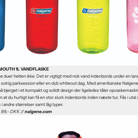
MOUTH 1L VANDFLASKE
 duer helten ikke. Det er vigtigt med nok vand indenbords under en lang
 solrig parksession eller en dyb whiteout dag. Med amerikanske Nalgene
å bjerget i et kompakt og solidt design der ligeledes tåler opvaskemask
at du hurtigt kan få en stor slurk indenbords inden næste tur. Fås i utal a
s i andre størrelser samt låg typer.
: 99,- DKK //
nalgene.com