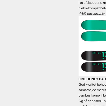
i et afslappet fit
hjelm-kompatibel-h
-Vejl. udsalgspris
LINE HONEY BADG
God kvalitet behøv
samarbejde med Kha
bambus kerne, fibe
Og så er prisen und